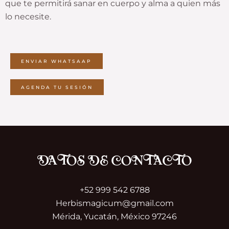
que te permitirá sanar en cuerpo y alma a quien más
lo necesite.
ENVIAR WHATSAAP
AGENDA TU SESIÓN
DATOS DE CONTACTO
+52 999 542 6788
Herbismagicum@gmail.com
Mérida, Yucatán, México 97246