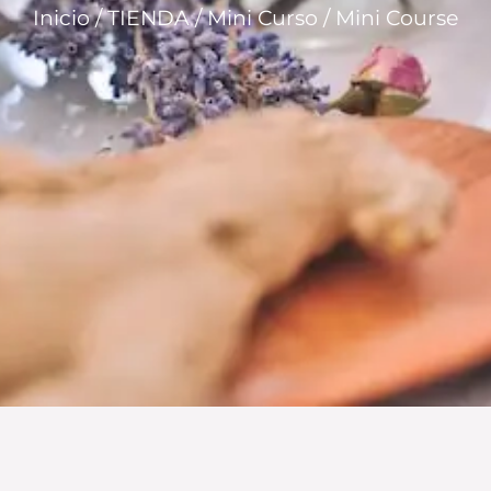
Inicio
/
TIENDA
/
Mini Curso
/ Mini Course